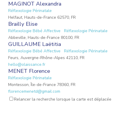
MAGINOT Alexandra
Réflexologie Périnatale
Helfaut, Hauts-de-France 62570, FR
Brailly Elise
Réflexologie Bébé Affective
Réflexologie Périnatale
Abbeville, Hauts-de-France 80100, FR
GUILLAUME Laëtitia
Réflexologie Bébé Affective
Réflexologie Périnatale
Feurs, Auvergne-Rhône-Alpes 42110, FR
hello@olaissance.fr
MENET Florence
Réflexologie Périnatale
Montesson, Île-de-France 78360, FR
florencemenetd@gmail.com
Victoria Jeoffroy-Roche
Relancer la recherche lorsque la carte est déplacée
Mémoires émotionnelles
Réflexologie Périnatale
68 Place de la Gare, Balbigny, Auvergne-Rhône-Alpes
42510, FR
osteopathebalbigny@gmail.com