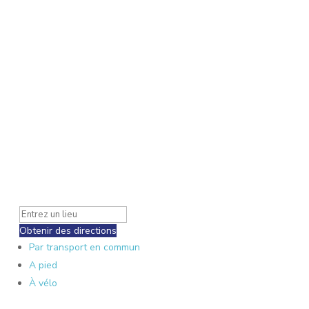
Obtenir des directions
Par transport en commun
A pied
À vélo