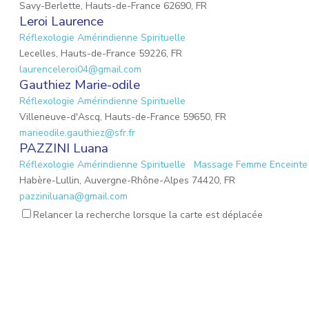
Savy-Berlette, Hauts-de-France 62690, FR
Leroi Laurence
Réflexologie Amérindienne Spirituelle
Lecelles, Hauts-de-France 59226, FR
laurenceleroi04@gmail.com
Gauthiez Marie-odile
Réflexologie Amérindienne Spirituelle
Villeneuve-d'Ascq, Hauts-de-France 59650, FR
marieodile.gauthiez@sfr.fr
PAZZINI Luana
Réflexologie Amérindienne Spirituelle
Massage Femme Enceinte
Habère-Lullin, Auvergne-Rhône-Alpes 74420, FR
pazziniluana@gmail.com
LECLERCQ Aurore
Relancer la recherche lorsque la carte est déplacée
Réflexologue
Réflexologie Amérindienne Spirituelle
Croix, Hauts-de-France 59170, FR
aurore.mayjonade@gmail.com
PUJALTE Stéphanie
Massage Femme Enceinte
Réflexologie Amérindienne Spirituelle
Halluin, Hauts-de-France 59250, FR