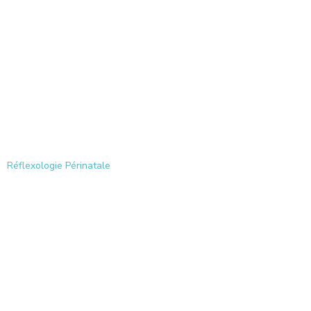
Réflexologie Périnatale
Mémoires émotionnelles
Réflexologie Périnatale