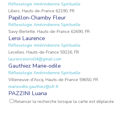
Réflexologie Amérindienne Spirituelle
Lillers, Hauts-de-France 62190, FR
Papillon-Chamby Fleur
Réflexologie Amérindienne Spirituelle
Savy-Berlette, Hauts-de-France 62690, FR
Leroi Laurence
Réflexologie Amérindienne Spirituelle
Lecelles, Hauts-de-France 59226, FR
laurenceleroi04@gmail.com
Gauthiez Marie-odile
Réflexologie Amérindienne Spirituelle
Villeneuve-d'Ascq, Hauts-de-France 59650, FR
marieodile.gauthiez@sfr.fr
PAZZINI Luana
Réflexologie Amérindienne Spirituelle
Massage Femme
Relancer la recherche lorsque la carte est déplacée
Enceinte
Réflexologie Périnatale
Habère-Lullin, Auvergne-Rhône-Alpes 74420, FR
pazziniluana@gmail.com
LECLERCQ Aurore