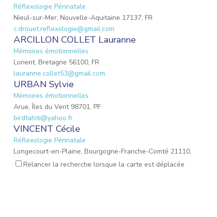
Réflexologie Périnatale
Nieul-sur-Mer, Nouvelle-Aquitaine 17137, FR
c.drouet.reflexologie@gmail.com
ARCILLON COLLET Lauranne
Mémoires émotionnelles
Lorient, Bretagne 56100, FR
lauranne.collet53@gmail.com
URBAN Sylvie
Mémoires émotionnelles
Arue, Îles du Vent 98701, PF
birdtahiti@yahoo.fr
VINCENT Cécile
Réflexologie Périnatale
Longecourt-en-Plaine, Bourgogne-Franche-Comté 21110,
FR
Relancer la recherche lorsque la carte est déplacée
ravetcecile@gmail.com
Coiffec Maeva
Mémoires émotionnelles
Limoges, Nouvelle-Aquitaine 87100, FR