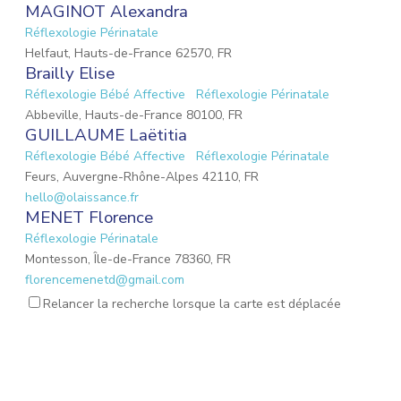
MAGINOT Alexandra
Réflexologie Périnatale
Helfaut, Hauts-de-France 62570, FR
Brailly Elise
Réflexologie Bébé Affective
Réflexologie Périnatale
Abbeville, Hauts-de-France 80100, FR
GUILLAUME Laëtitia
Réflexologie Bébé Affective
Réflexologie Périnatale
Feurs, Auvergne-Rhône-Alpes 42110, FR
hello@olaissance.fr
MENET Florence
Réflexologie Périnatale
Montesson, Île-de-France 78360, FR
florencemenetd@gmail.com
Victoria Jeoffroy-Roche
Relancer la recherche lorsque la carte est déplacée
Mémoires émotionnelles
Réflexologie Périnatale
68 Place de la Gare, Balbigny, Auvergne-Rhône-Alpes
42510, FR
osteopathebalbigny@gmail.com