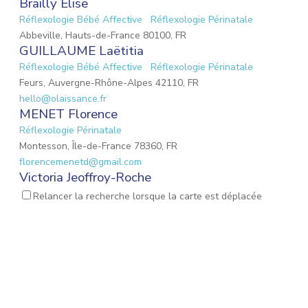
Brailly Elise
Réflexologie Bébé Affective
Réflexologie Périnatale
Abbeville, Hauts-de-France 80100, FR
GUILLAUME Laëtitia
Réflexologie Bébé Affective
Réflexologie Périnatale
Feurs, Auvergne-Rhône-Alpes 42110, FR
hello@olaissance.fr
MENET Florence
Réflexologie Périnatale
Montesson, Île-de-France 78360, FR
florencemenetd@gmail.com
Victoria Jeoffroy-Roche
Mémoires émotionnelles
Réflexologie Périnatale
Relancer la recherche lorsque la carte est déplacée
68 Place de la Gare, Balbigny, Auvergne-Rhône-Alpes 42510, FR
osteopathebalbigny@gmail.com
Dos Santos Stéphanie
Réflexologie Bébé Affective
Réflexologie Périnatale
Vatteville, Normandie 27430, FR
delicatessesens_se@icloud.com
Bousquet Laurie