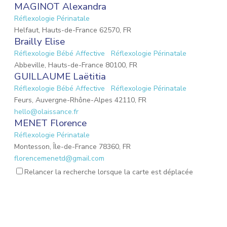
MAGINOT Alexandra
Réflexologie Périnatale
Helfaut, Hauts-de-France 62570, FR
Brailly Elise
Réflexologie Bébé Affective
Réflexologie Périnatale
Abbeville, Hauts-de-France 80100, FR
GUILLAUME Laëtitia
Réflexologie Bébé Affective
Réflexologie Périnatale
Feurs, Auvergne-Rhône-Alpes 42110, FR
hello@olaissance.fr
MENET Florence
Réflexologie Périnatale
Montesson, Île-de-France 78360, FR
florencemenetd@gmail.com
Victoria Jeoffroy-Roche
Relancer la recherche lorsque la carte est déplacée
Mémoires émotionnelles
Réflexologie Périnatale
68 Place de la Gare, Balbigny, Auvergne-Rhône-Alpes
42510, FR
osteopathebalbigny@gmail.com