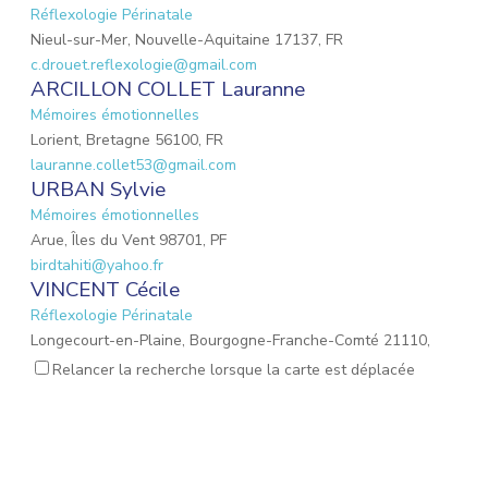
Réflexologie Périnatale
Nieul-sur-Mer, Nouvelle-Aquitaine 17137, FR
c.drouet.reflexologie@gmail.com
ARCILLON COLLET Lauranne
Mémoires émotionnelles
Lorient, Bretagne 56100, FR
lauranne.collet53@gmail.com
URBAN Sylvie
Mémoires émotionnelles
Arue, Îles du Vent 98701, PF
birdtahiti@yahoo.fr
VINCENT Cécile
Réflexologie Périnatale
Longecourt-en-Plaine, Bourgogne-Franche-Comté 21110,
FR
Relancer la recherche lorsque la carte est déplacée
ravetcecile@gmail.com
Coiffec Maeva
Mémoires émotionnelles
Limoges, Nouvelle-Aquitaine 87100, FR