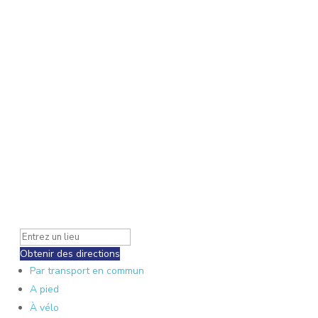
Obtenir des directions
Par transport en commun
A pied
À vélo