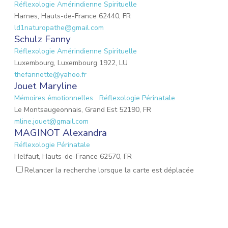
Réflexologie Amérindienne Spirituelle
Harnes, Hauts-de-France 62440, FR
ld1naturopathe@gmail.com
Schulz Fanny
Réflexologie Amérindienne Spirituelle
Luxembourg, Luxembourg 1922, LU
thefannette@yahoo.fr
Jouet Maryline
Mémoires émotionnelles
Réflexologie Périnatale
Le Montsaugeonnais, Grand Est 52190, FR
mline.jouet@gmail.com
MAGINOT Alexandra
Réflexologie Périnatale
Helfaut, Hauts-de-France 62570, FR
Brailly Elise
Relancer la recherche lorsque la carte est déplacée
Réflexologie Bébé Affective
Réflexologie Périnatale
Abbeville, Hauts-de-France 80100, FR
GUILLAUME Laëtitia
Réflexologie Bébé Affective
Réflexologie Périnatale
Feurs, Auvergne-Rhône-Alpes 42110, FR