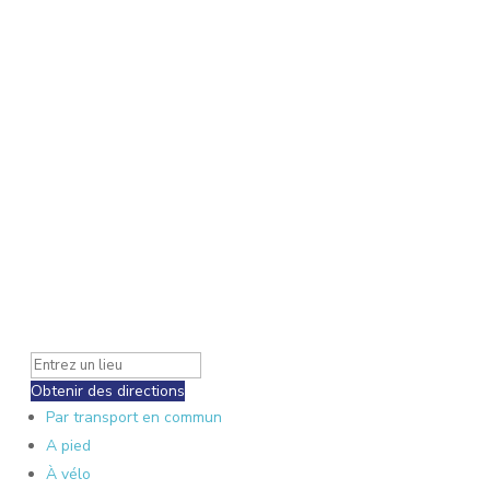
Obtenir des directions
Par transport en commun
A pied
À vélo