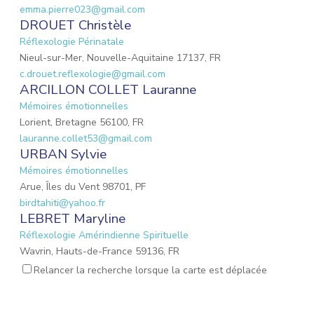
emma.pierre023@gmail.com
DROUET Christèle
Réflexologie Périnatale
Nieul-sur-Mer, Nouvelle-Aquitaine 17137, FR
c.drouet.reflexologie@gmail.com
ARCILLON COLLET Lauranne
Mémoires émotionnelles
Lorient, Bretagne 56100, FR
lauranne.collet53@gmail.com
URBAN Sylvie
Mémoires émotionnelles
Arue, Îles du Vent 98701, PF
birdtahiti@yahoo.fr
LEBRET Maryline
Réflexologie Amérindienne Spirituelle
Wavrin, Hauts-de-France 59136, FR
portage.marylinelbt@gmail.com
Relancer la recherche lorsque la carte est déplacée
VINCENT Cécile
Réflexologie Périnatale