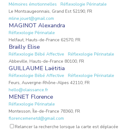
Mémoires émotionnelles
Réflexologie Périnatale
Le Montsaugeonnais, Grand Est 52190, FR
mline.jouet@gmail.com
MAGINOT Alexandra
Réflexologie Périnatale
Helfaut, Hauts-de-France 62570, FR
Brailly Elise
Réflexologie Bébé Affective
Réflexologie Périnatale
Abbeville, Hauts-de-France 80100, FR
GUILLAUME Laëtitia
Réflexologie Bébé Affective
Réflexologie Périnatale
Feurs, Auvergne-Rhône-Alpes 42110, FR
hello@olaissance.fr
MENET Florence
Réflexologie Périnatale
Montesson, Île-de-France 78360, FR
florencemenetd@gmail.com
Victoria Jeoffroy-Roche
Relancer la recherche lorsque la carte est déplacée
Mémoires émotionnelles
Réflexologie Périnatale