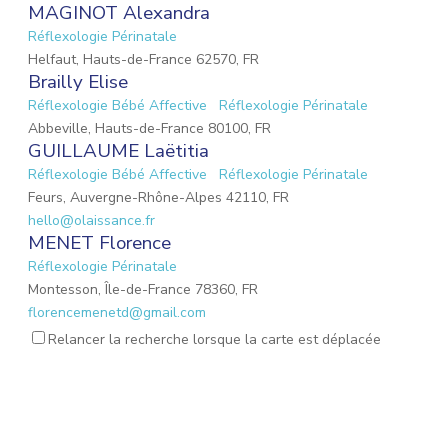
MAGINOT Alexandra
Réflexologie Périnatale
Helfaut, Hauts-de-France 62570, FR
Brailly Elise
Réflexologie Bébé Affective
Réflexologie Périnatale
Abbeville, Hauts-de-France 80100, FR
GUILLAUME Laëtitia
Réflexologie Bébé Affective
Réflexologie Périnatale
Feurs, Auvergne-Rhône-Alpes 42110, FR
hello@olaissance.fr
MENET Florence
Réflexologie Périnatale
Montesson, Île-de-France 78360, FR
florencemenetd@gmail.com
Victoria Jeoffroy-Roche
Relancer la recherche lorsque la carte est déplacée
Mémoires émotionnelles
Réflexologie Périnatale
68 Place de la Gare, Balbigny, Auvergne-Rhône-Alpes
42510, FR
osteopathebalbigny@gmail.com