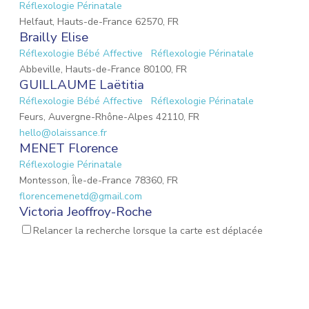
Réflexologie Périnatale
Helfaut, Hauts-de-France 62570, FR
Brailly Elise
Réflexologie Bébé Affective
Réflexologie Périnatale
Abbeville, Hauts-de-France 80100, FR
GUILLAUME Laëtitia
Réflexologie Bébé Affective
Réflexologie Périnatale
Feurs, Auvergne-Rhône-Alpes 42110, FR
hello@olaissance.fr
MENET Florence
Réflexologie Périnatale
Montesson, Île-de-France 78360, FR
florencemenetd@gmail.com
Victoria Jeoffroy-Roche
Mémoires émotionnelles
Réflexologie Périnatale
Relancer la recherche lorsque la carte est déplacée
68 Place de la Gare, Balbigny, Auvergne-Rhône-Alpes 42510, FR
osteopathebalbigny@gmail.com
Dos Santos Stéphanie
Réflexologie Bébé Affective
Réflexologie Périnatale
Vatteville, Normandie 27430, FR