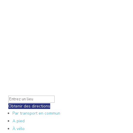
Obtenir des directions
Par transport en commun
A pied
À vélo