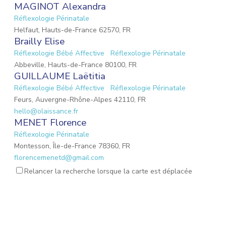
MAGINOT Alexandra
Réflexologie Périnatale
Helfaut, Hauts-de-France 62570, FR
Brailly Elise
Réflexologie Bébé Affective
Réflexologie Périnatale
Abbeville, Hauts-de-France 80100, FR
GUILLAUME Laëtitia
Réflexologie Bébé Affective
Réflexologie Périnatale
Feurs, Auvergne-Rhône-Alpes 42110, FR
hello@olaissance.fr
MENET Florence
Réflexologie Périnatale
Montesson, Île-de-France 78360, FR
florencemenetd@gmail.com
Victoria Jeoffroy-Roche
Relancer la recherche lorsque la carte est déplacée
Mémoires émotionnelles
Réflexologie Périnatale
68 Place de la Gare, Balbigny, Auvergne-Rhône-Alpes
42510, FR
osteopathebalbigny@gmail.com