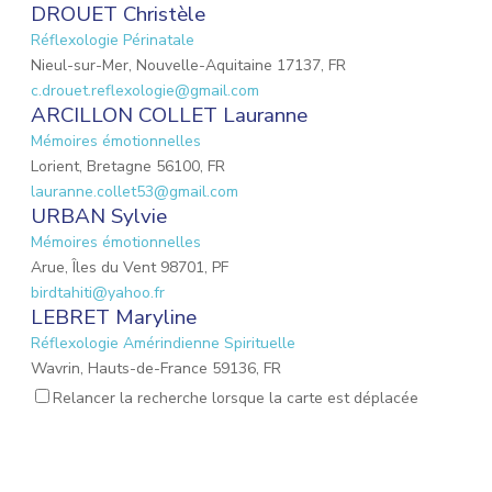
DROUET Christèle
Réflexologie Périnatale
Nieul-sur-Mer, Nouvelle-Aquitaine 17137, FR
c.drouet.reflexologie@gmail.com
ARCILLON COLLET Lauranne
Mémoires émotionnelles
Lorient, Bretagne 56100, FR
lauranne.collet53@gmail.com
URBAN Sylvie
Mémoires émotionnelles
Arue, Îles du Vent 98701, PF
birdtahiti@yahoo.fr
LEBRET Maryline
Réflexologie Amérindienne Spirituelle
Wavrin, Hauts-de-France 59136, FR
portage.marylinelbt@gmail.com
Relancer la recherche lorsque la carte est déplacée
VINCENT Cécile
Réflexologie Périnatale
Longecourt-en-Plaine, Bourgogne-Franche-Comté 21110,