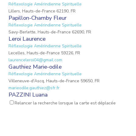
Réflexologie Amérindienne Spirituelle
Lillers, Hauts-de-France 62190, FR
Papillon-Chamby Fleur
Réflexologie Amérindienne Spirituelle
Savy-Berlette, Hauts-de-France 62690, FR
Leroi Laurence
Réflexologie Amérindienne Spirituelle
Lecelles, Hauts-de-France 59226, FR
laurenceleroi04@gmail.com
Gauthiez Marie-odile
Réflexologie Amérindienne Spirituelle
Villeneuve-d'Ascq, Hauts-de-France 59650, FR
marieodile.gauthiez@sfr.fr
PAZZINI Luana
Réflexologie Amérindienne Spirituelle
Massage Femme
Relancer la recherche lorsque la carte est déplacée
Enceinte
Réflexologie Périnatale
Habère-Lullin, Auvergne-Rhône-Alpes 74420, FR
pazziniluana@gmail.com
LECLERCQ Aurore