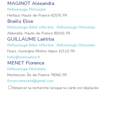
MAGINOT Alexandra
Réflexologie Périnatale
Helfaut, Hauts-de-France 62570, FR
Brailly Elise
Réflexologie Bébé Affective
Réflexologie Périnatale
Abbeville, Hauts-de-France 80100, FR
GUILLAUME Laëtitia
Réflexologie Bébé Affective
Réflexologie Périnatale
Feurs, Auvergne-Rhône-Alpes 42110, FR
hello@olaissance.fr
MENET Florence
Réflexologie Périnatale
Montesson, Île-de-France 78360, FR
florencemenetd@gmail.com
Victoria Jeoffroy-Roche
Relancer la recherche lorsque la carte est déplacée
Mémoires émotionnelles
Réflexologie Périnatale
68 Place de la Gare, Balbigny, Auvergne-Rhône-Alpes
42510, FR
osteopathebalbigny@gmail.com