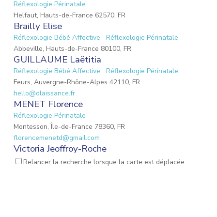
Réflexologie Périnatale
Helfaut, Hauts-de-France 62570, FR
Brailly Elise
Réflexologie Bébé Affective
Réflexologie Périnatale
Abbeville, Hauts-de-France 80100, FR
GUILLAUME Laëtitia
Réflexologie Bébé Affective
Réflexologie Périnatale
Feurs, Auvergne-Rhône-Alpes 42110, FR
hello@olaissance.fr
MENET Florence
Réflexologie Périnatale
Montesson, Île-de-France 78360, FR
florencemenetd@gmail.com
Victoria Jeoffroy-Roche
Mémoires émotionnelles
Réflexologie Périnatale
Relancer la recherche lorsque la carte est déplacée
68 Place de la Gare, Balbigny, Auvergne-Rhône-Alpes 42510, FR
osteopathebalbigny@gmail.com
Dos Santos Stéphanie
Réflexologie Bébé Affective
Réflexologie Périnatale
Vatteville, Normandie 27430, FR