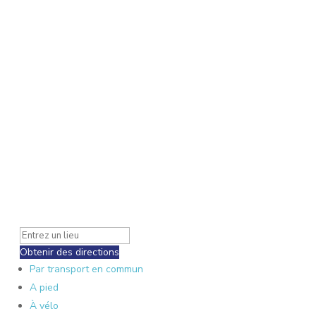
Obtenir des directions
Par transport en commun
A pied
À vélo