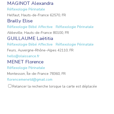
MAGINOT Alexandra
Réflexologie Périnatale
Helfaut, Hauts-de-France 62570, FR
Brailly Elise
Réflexologie Bébé Affective
Réflexologie Périnatale
Abbeville, Hauts-de-France 80100, FR
GUILLAUME Laëtitia
Réflexologie Bébé Affective
Réflexologie Périnatale
Feurs, Auvergne-Rhône-Alpes 42110, FR
hello@olaissance.fr
MENET Florence
Réflexologie Périnatale
Montesson, Île-de-France 78360, FR
florencemenetd@gmail.com
Victoria Jeoffroy-Roche
Relancer la recherche lorsque la carte est déplacée
Mémoires émotionnelles
Réflexologie Périnatale
68 Place de la Gare, Balbigny, Auvergne-Rhône-Alpes
42510, FR
osteopathebalbigny@gmail.com