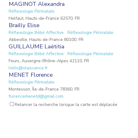
MAGINOT Alexandra
Réflexologie Périnatale
Helfaut, Hauts-de-France 62570, FR
Brailly Elise
Réflexologie Bébé Affective
Réflexologie Périnatale
Abbeville, Hauts-de-France 80100, FR
GUILLAUME Laëtitia
Réflexologie Bébé Affective
Réflexologie Périnatale
Feurs, Auvergne-Rhône-Alpes 42110, FR
hello@olaissance.fr
MENET Florence
Réflexologie Périnatale
Montesson, Île-de-France 78360, FR
florencemenetd@gmail.com
Victoria Jeoffroy-Roche
Relancer la recherche lorsque la carte est déplacée
Mémoires émotionnelles
Réflexologie Périnatale
68 Place de la Gare, Balbigny, Auvergne-Rhône-Alpes
42510, FR
osteopathebalbigny@gmail.com