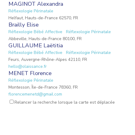
MAGINOT Alexandra
Réflexologie Périnatale
Helfaut, Hauts-de-France 62570, FR
Brailly Elise
Réflexologie Bébé Affective
Réflexologie Périnatale
Abbeville, Hauts-de-France 80100, FR
GUILLAUME Laëtitia
Réflexologie Bébé Affective
Réflexologie Périnatale
Feurs, Auvergne-Rhône-Alpes 42110, FR
hello@olaissance.fr
MENET Florence
Réflexologie Périnatale
Montesson, Île-de-France 78360, FR
florencemenetd@gmail.com
Victoria Jeoffroy-Roche
Relancer la recherche lorsque la carte est déplacée
Mémoires émotionnelles
Réflexologie Périnatale
68 Place de la Gare, Balbigny, Auvergne-Rhône-Alpes
42510, FR
osteopathebalbigny@gmail.com