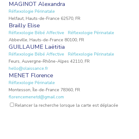
MAGINOT Alexandra
Réflexologie Périnatale
Helfaut, Hauts-de-France 62570, FR
Brailly Elise
Réflexologie Bébé Affective
Réflexologie Périnatale
Abbeville, Hauts-de-France 80100, FR
GUILLAUME Laëtitia
Réflexologie Bébé Affective
Réflexologie Périnatale
Feurs, Auvergne-Rhône-Alpes 42110, FR
hello@olaissance.fr
MENET Florence
Réflexologie Périnatale
Montesson, Île-de-France 78360, FR
florencemenetd@gmail.com
Victoria Jeoffroy-Roche
Relancer la recherche lorsque la carte est déplacée
Mémoires émotionnelles
Réflexologie Périnatale
68 Place de la Gare, Balbigny, Auvergne-Rhône-Alpes
42510, FR
osteopathebalbigny@gmail.com