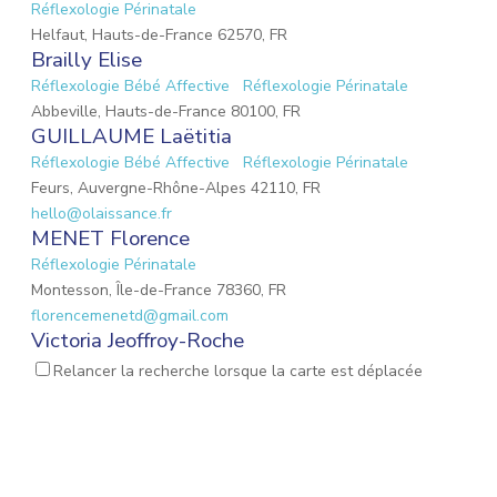
Réflexologie Périnatale
Helfaut, Hauts-de-France 62570, FR
Brailly Elise
Réflexologie Bébé Affective
Réflexologie Périnatale
Abbeville, Hauts-de-France 80100, FR
GUILLAUME Laëtitia
Réflexologie Bébé Affective
Réflexologie Périnatale
Feurs, Auvergne-Rhône-Alpes 42110, FR
hello@olaissance.fr
MENET Florence
Réflexologie Périnatale
Montesson, Île-de-France 78360, FR
florencemenetd@gmail.com
Victoria Jeoffroy-Roche
Mémoires émotionnelles
Réflexologie Périnatale
Relancer la recherche lorsque la carte est déplacée
68 Place de la Gare, Balbigny, Auvergne-Rhône-Alpes 42510, FR
osteopathebalbigny@gmail.com
Dos Santos Stéphanie
Réflexologie Bébé Affective
Réflexologie Périnatale
Vatteville, Normandie 27430, FR