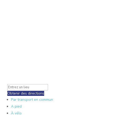
Obtenir des directions
Par transport en commun
A pied
À vélo