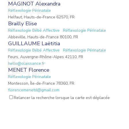
MAGINOT Alexandra
Réflexologie Périnatale
Helfaut, Hauts-de-France 62570, FR
Brailly Elise
Réflexologie Bébé Affective
Réflexologie Périnatale
Abbeville, Hauts-de-France 80100, FR
GUILLAUME Laëtitia
Réflexologie Bébé Affective
Réflexologie Périnatale
Feurs, Auvergne-Rhône-Alpes 42110, FR
hello@olaissance.fr
MENET Florence
Réflexologie Périnatale
Montesson, Île-de-France 78360, FR
florencemenetd@gmail.com
Victoria Jeoffroy-Roche
Relancer la recherche lorsque la carte est déplacée
Mémoires émotionnelles
Réflexologie Périnatale
68 Place de la Gare, Balbigny, Auvergne-Rhône-Alpes
42510, FR
osteopathebalbigny@gmail.com