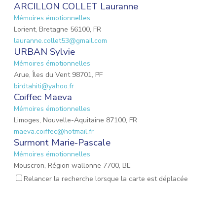
ARCILLON COLLET Lauranne
Mémoires émotionnelles
Lorient, Bretagne 56100, FR
lauranne.collet53@gmail.com
URBAN Sylvie
Mémoires émotionnelles
Arue, Îles du Vent 98701, PF
birdtahiti@yahoo.fr
Coiffec Maeva
Mémoires émotionnelles
Limoges, Nouvelle-Aquitaine 87100, FR
maeva.coiffec@hotmail.fr
Surmont Marie-Pascale
Mémoires émotionnelles
Mouscron, Région wallonne 7700, BE
mpsurmont@gmail.com
Relancer la recherche lorsque la carte est déplacée
EMOND Lauriane
Mémoires émotionnelles
Mulhouse, Grand Est 68200, FR