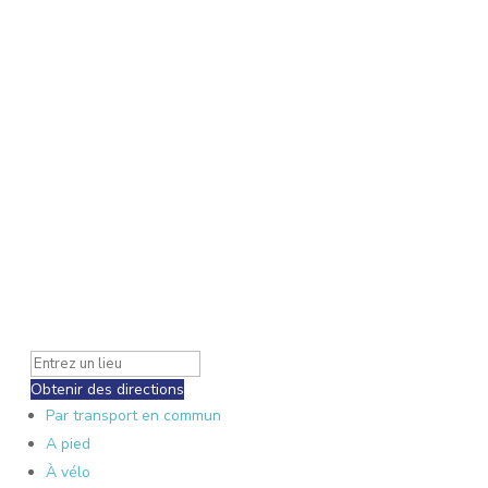
Obtenir des directions
Par transport en commun
A pied
À vélo