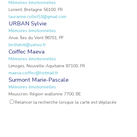
Mémoires émotionnelles
Lorient, Bretagne 56100, FR
lauranne.collet53@gmail.com
URBAN Sylvie
Mémoires émotionnelles
Arue, Îles du Vent 98701, PF
birdtahiti@yahoo.fr
Coiffec Maeva
Mémoires émotionnelles
Limoges, Nouvelle-Aquitaine 87100, FR
maeva.coiffec@hotmail.fr
Surmont Marie-Pascale
Mémoires émotionnelles
Mouscron, Région wallonne 7700, BE
mpsurmont@gmail.com
Relancer la recherche lorsque la carte est déplacée
EMOND Lauriane
Mémoires émotionnelles
Mulhouse, Grand Est 68200, FR
emond.lauriane@hotmail.fr
Lalevee Émilie