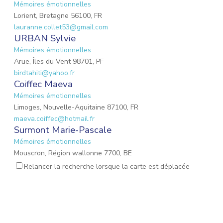
Mémoires émotionnelles
Lorient, Bretagne 56100, FR
lauranne.collet53@gmail.com
URBAN Sylvie
Mémoires émotionnelles
Arue, Îles du Vent 98701, PF
birdtahiti@yahoo.fr
Coiffec Maeva
Mémoires émotionnelles
Limoges, Nouvelle-Aquitaine 87100, FR
maeva.coiffec@hotmail.fr
Surmont Marie-Pascale
Mémoires émotionnelles
Mouscron, Région wallonne 7700, BE
mpsurmont@gmail.com
Relancer la recherche lorsque la carte est déplacée
EMOND Lauriane
Mémoires émotionnelles
Mulhouse, Grand Est 68200, FR
emond.lauriane@hotmail.fr
Lalevee Émilie