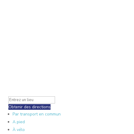
Obtenir des directions
Par transport en commun
A pied
À vélo