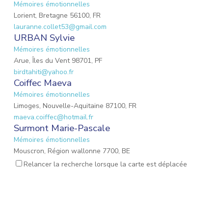
Mémoires émotionnelles
Lorient, Bretagne 56100, FR
lauranne.collet53@gmail.com
URBAN Sylvie
Mémoires émotionnelles
Arue, Îles du Vent 98701, PF
birdtahiti@yahoo.fr
Coiffec Maeva
Mémoires émotionnelles
Limoges, Nouvelle-Aquitaine 87100, FR
maeva.coiffec@hotmail.fr
Surmont Marie-Pascale
Mémoires émotionnelles
Mouscron, Région wallonne 7700, BE
mpsurmont@gmail.com
Relancer la recherche lorsque la carte est déplacée
EMOND Lauriane
Mémoires émotionnelles
Mulhouse, Grand Est 68200, FR
emond.lauriane@hotmail.fr
Lalevee Émilie