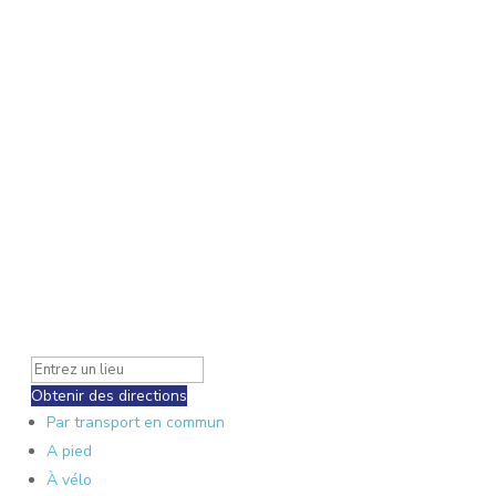
Obtenir des directions
Par transport en commun
A pied
À vélo