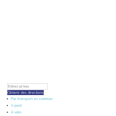
Obtenir des directions
Par transport en commun
A pied
À vélo