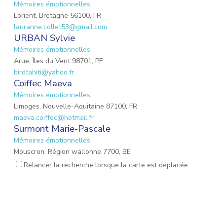
Mémoires émotionnelles
Lorient, Bretagne 56100, FR
lauranne.collet53@gmail.com
URBAN Sylvie
Mémoires émotionnelles
Arue, Îles du Vent 98701, PF
birdtahiti@yahoo.fr
Coiffec Maeva
Mémoires émotionnelles
Limoges, Nouvelle-Aquitaine 87100, FR
maeva.coiffec@hotmail.fr
Surmont Marie-Pascale
Mémoires émotionnelles
Mouscron, Région wallonne 7700, BE
mpsurmont@gmail.com
Relancer la recherche lorsque la carte est déplacée
EMOND Lauriane
Mémoires émotionnelles
Mulhouse, Grand Est 68200, FR
emond.lauriane@hotmail.fr
Lalevee Émilie