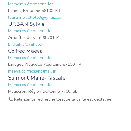
Mémoires émotionnelles
Lorient, Bretagne 56100, FR
lauranne.collet53@gmail.com
URBAN Sylvie
Mémoires émotionnelles
Arue, Îles du Vent 98701, PF
birdtahiti@yahoo.fr
Coiffec Maeva
Mémoires émotionnelles
Limoges, Nouvelle-Aquitaine 87100, FR
maeva.coiffec@hotmail.fr
Surmont Marie-Pascale
Mémoires émotionnelles
Mouscron, Région wallonne 7700, BE
mpsurmont@gmail.com
Relancer la recherche lorsque la carte est déplacée
EMOND Lauriane
Mémoires émotionnelles
Mulhouse, Grand Est 68200, FR
emond.lauriane@hotmail.fr