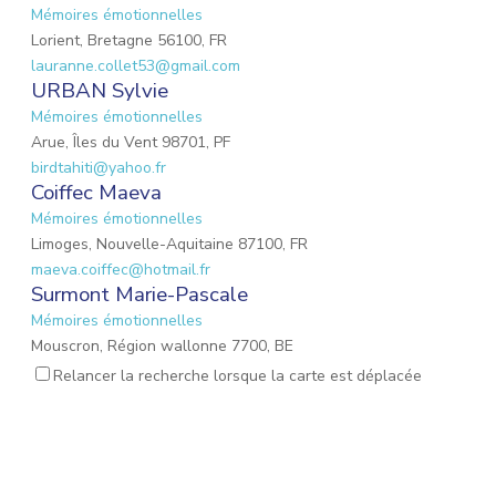
Mémoires émotionnelles
Lorient, Bretagne 56100, FR
lauranne.collet53@gmail.com
URBAN Sylvie
Mémoires émotionnelles
Arue, Îles du Vent 98701, PF
birdtahiti@yahoo.fr
Coiffec Maeva
Mémoires émotionnelles
Limoges, Nouvelle-Aquitaine 87100, FR
maeva.coiffec@hotmail.fr
Surmont Marie-Pascale
Mémoires émotionnelles
Mouscron, Région wallonne 7700, BE
mpsurmont@gmail.com
Relancer la recherche lorsque la carte est déplacée
EMOND Lauriane
Mémoires émotionnelles
Mulhouse, Grand Est 68200, FR
emond.lauriane@hotmail.fr