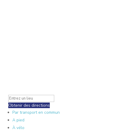
Obtenir des directions
Par transport en commun
A pied
À vélo