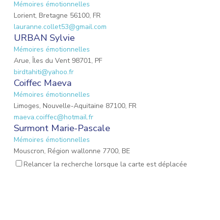
Mémoires émotionnelles
Lorient, Bretagne 56100, FR
lauranne.collet53@gmail.com
URBAN Sylvie
Mémoires émotionnelles
Arue, Îles du Vent 98701, PF
birdtahiti@yahoo.fr
Coiffec Maeva
Mémoires émotionnelles
Limoges, Nouvelle-Aquitaine 87100, FR
maeva.coiffec@hotmail.fr
Surmont Marie-Pascale
Mémoires émotionnelles
Mouscron, Région wallonne 7700, BE
mpsurmont@gmail.com
Relancer la recherche lorsque la carte est déplacée
EMOND Lauriane
Mémoires émotionnelles
Mulhouse, Grand Est 68200, FR
emond.lauriane@hotmail.fr
Lalevee Émilie