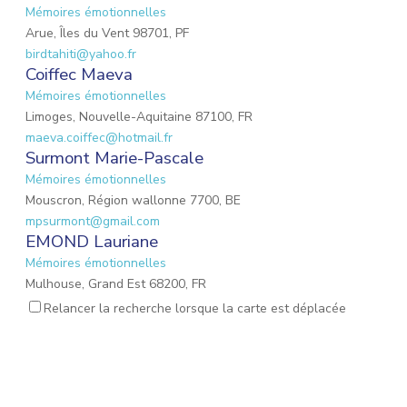
Mémoires émotionnelles
Arue, Îles du Vent 98701, PF
birdtahiti@yahoo.fr
Coiffec Maeva
Mémoires émotionnelles
Limoges, Nouvelle-Aquitaine 87100, FR
maeva.coiffec@hotmail.fr
Surmont Marie-Pascale
Mémoires émotionnelles
Mouscron, Région wallonne 7700, BE
mpsurmont@gmail.com
EMOND Lauriane
Mémoires émotionnelles
Mulhouse, Grand Est 68200, FR
emond.lauriane@hotmail.fr
Relancer la recherche lorsque la carte est déplacée
Lalevee Émilie
Mémoires émotionnelles
Saint-Martin-d'Auxigny, Centre-Val de Loire 18110, FR
emiliefredlalevee@yahoo.com