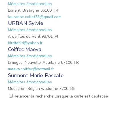
Mémoires émotionnelles
Lorient, Bretagne 56100, FR
lauranne.collet53@gmail.com
URBAN Sylvie
Mémoires émotionnelles
Arue, Îles du Vent 98701, PF
birdtahiti@yahoo.fr
Coiffec Maeva
Mémoires émotionnelles
Limoges, Nouvelle-Aquitaine 87100, FR
maeva.coiffec@hotmail.fr
Surmont Marie-Pascale
Mémoires émotionnelles
Mouscron, Région wallonne 7700, BE
mpsurmont@gmail.com
Relancer la recherche lorsque la carte est déplacée
EMOND Lauriane
Mémoires émotionnelles
Mulhouse, Grand Est 68200, FR
emond.lauriane@hotmail.fr