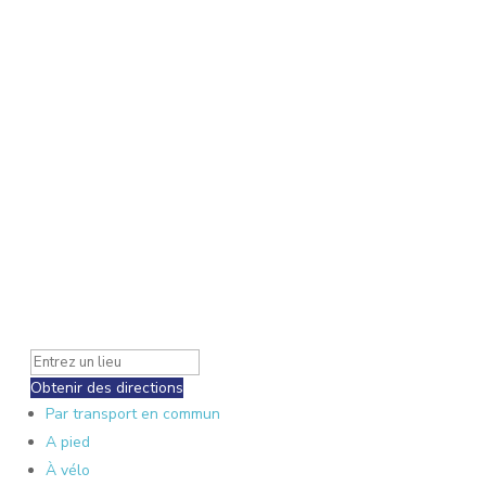
Obtenir des directions
Par transport en commun
A pied
À vélo