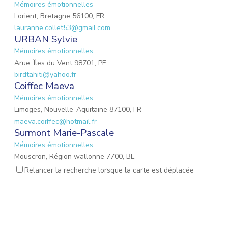
Mémoires émotionnelles
Lorient, Bretagne 56100, FR
lauranne.collet53@gmail.com
URBAN Sylvie
Mémoires émotionnelles
Arue, Îles du Vent 98701, PF
birdtahiti@yahoo.fr
Coiffec Maeva
Mémoires émotionnelles
Limoges, Nouvelle-Aquitaine 87100, FR
maeva.coiffec@hotmail.fr
Surmont Marie-Pascale
Mémoires émotionnelles
Mouscron, Région wallonne 7700, BE
mpsurmont@gmail.com
Relancer la recherche lorsque la carte est déplacée
EMOND Lauriane
Mémoires émotionnelles
Mulhouse, Grand Est 68200, FR
emond.lauriane@hotmail.fr
Lalevee Émilie