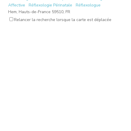
Affective
Réflexologie Périnatale
Réflexologue
Hem, Hauts-de-France 59510, FR
amandine.robitaille@gmail.com
Relancer la recherche lorsque la carte est déplacée
TERRY Virginie
Réflexologie Périnatale
Réflexologie Amérindienne
Spirituelle
Halluin, Hauts-de-France 59250, FR
terryvirginie@yahoo.fr
BAGLIERI Elodie
Réflexologie Bébé Affective
Mémoires émotionnelles
Bouloc, Occitanie 31620, FR
elodie.gelis@gmail.com
COUTANTIN Pauline
Réflexologie Périnatale
Réflexologie Bébé Affective
Saint-Loubès, Nouvelle-Aquitaine 33450, FR
helareflexologie@gmail.com
REGNIER Lucile
Réflexologie Périnatale
Réflexologie Bébé Affective
Neufmanil, Grand Est 08700, FR