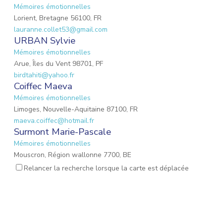
Mémoires émotionnelles
Lorient, Bretagne 56100, FR
lauranne.collet53@gmail.com
URBAN Sylvie
Mémoires émotionnelles
Arue, Îles du Vent 98701, PF
birdtahiti@yahoo.fr
Coiffec Maeva
Mémoires émotionnelles
Limoges, Nouvelle-Aquitaine 87100, FR
maeva.coiffec@hotmail.fr
Surmont Marie-Pascale
Mémoires émotionnelles
Mouscron, Région wallonne 7700, BE
mpsurmont@gmail.com
Relancer la recherche lorsque la carte est déplacée
EMOND Lauriane
Mémoires émotionnelles
Mulhouse, Grand Est 68200, FR
emond.lauriane@hotmail.fr