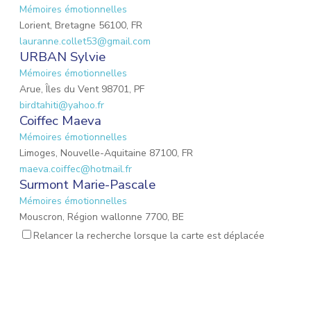
Mémoires émotionnelles
Lorient, Bretagne 56100, FR
lauranne.collet53@gmail.com
URBAN Sylvie
Mémoires émotionnelles
Arue, Îles du Vent 98701, PF
birdtahiti@yahoo.fr
Coiffec Maeva
Mémoires émotionnelles
Limoges, Nouvelle-Aquitaine 87100, FR
maeva.coiffec@hotmail.fr
Surmont Marie-Pascale
Mémoires émotionnelles
Mouscron, Région wallonne 7700, BE
mpsurmont@gmail.com
Relancer la recherche lorsque la carte est déplacée
EMOND Lauriane
Mémoires émotionnelles
Mulhouse, Grand Est 68200, FR
emond.lauriane@hotmail.fr