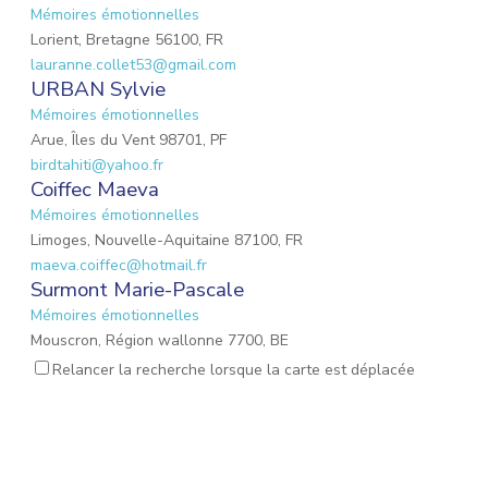
Mémoires émotionnelles
Lorient, Bretagne 56100, FR
lauranne.collet53@gmail.com
URBAN Sylvie
Mémoires émotionnelles
Arue, Îles du Vent 98701, PF
birdtahiti@yahoo.fr
Coiffec Maeva
Mémoires émotionnelles
Limoges, Nouvelle-Aquitaine 87100, FR
maeva.coiffec@hotmail.fr
Surmont Marie-Pascale
Mémoires émotionnelles
Mouscron, Région wallonne 7700, BE
mpsurmont@gmail.com
Relancer la recherche lorsque la carte est déplacée
EMOND Lauriane
Mémoires émotionnelles
Mulhouse, Grand Est 68200, FR
emond.lauriane@hotmail.fr