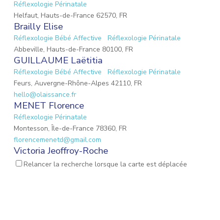
Réflexologie Périnatale
Helfaut, Hauts-de-France 62570, FR
Brailly Elise
Réflexologie Bébé Affective
Réflexologie Périnatale
Abbeville, Hauts-de-France 80100, FR
GUILLAUME Laëtitia
Réflexologie Bébé Affective
Réflexologie Périnatale
Feurs, Auvergne-Rhône-Alpes 42110, FR
hello@olaissance.fr
MENET Florence
Réflexologie Périnatale
Montesson, Île-de-France 78360, FR
florencemenetd@gmail.com
Victoria Jeoffroy-Roche
Mémoires émotionnelles
Réflexologie Périnatale
Relancer la recherche lorsque la carte est déplacée
68 Place de la Gare, Balbigny, Auvergne-Rhône-Alpes 42510, FR
osteopathebalbigny@gmail.com
Dos Santos Stéphanie
Réflexologie Bébé Affective
Réflexologie Périnatale
Vatteville, Normandie 27430, FR