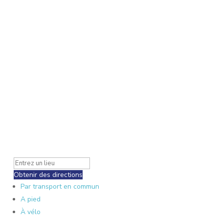
Obtenir des directions
Par transport en commun
A pied
À vélo