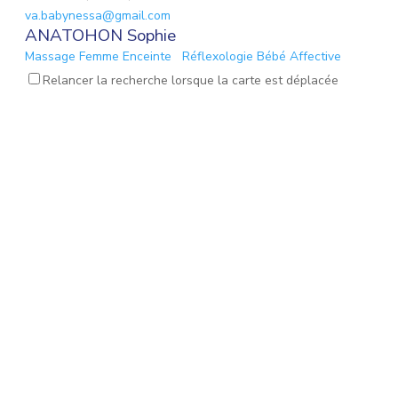
va.babynessa@gmail.com
ANATOHON Sophie
Massage Femme Enceinte
Réflexologie Bébé Affective
CAPINGHEM, 59160
Relancer la recherche lorsque la carte est déplacée
sophie.basile@laposte.net
ANDRE Françoise
Réflexologie Bébé Affective
LIEGE, 04000
rÃ©flexologie.andre@gmail.com
ARISTOTELOUS Vanessa
Réflexologie Bébé Affective
ST JULIEN EN GENEVOIS, 74160
vanessa.magnard@gmail.com
ARIZZI Marion
Réflexologie Bébé Affective
RONCHIN, 59790
marion.arizzi@live.fr
ARMAND Lauriane
Réflexologie Bébé Affective
Mémoires émotionnelles